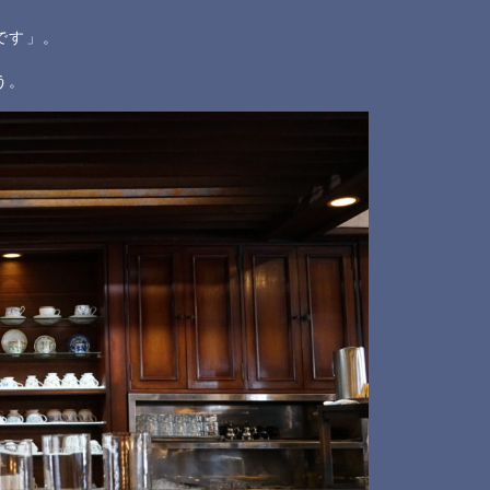
です」。
う。