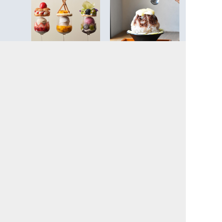
世界初「MARNI CAFE」が
ふわふわ、とろける。今夏
アサコ イワヤナギとタッ
を涼やかに楽しむための、
グ！心躍る芸術的なメニュ
ご褒美かき氷5選
ーを堪能
ふらっと、自由に。知的好
【会期終了】今年のバレン
奇心を刺激する、天王洲ア
タインは、「小楽園」の巨
イルでのカフェ時間
大チョコレート山脈へ