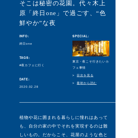
そこは秘密の花園。代々木上
原「終日one」で過ごす、“色
鮮やか”な夜
INFO:
SPECIAL:
終日one
TAGS:
東京・夜こそ行きたいカ
夜カフェに行く
フェ事情
目次を見る
DATE:
最初から読む
2020.02.28
植物や花に囲まれる暮らしに憧れはあって
も、自分の家の中でそれを実現するのは難
しいもの。だからこそ、花屋のような色と