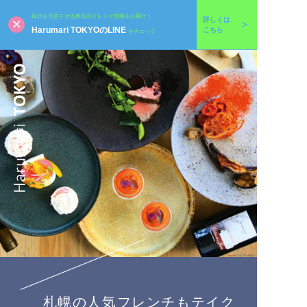
毎日を充実させる東京のトレンド情報をお届け！
詳しくは
Harumari TOKYOのLINE
こちら
をチェック
札幌の人気フレンチもテイク