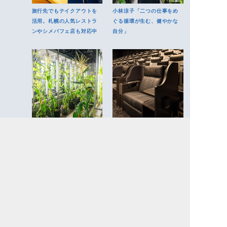
旅行先でもテイクアウトを
小林涼子「二つの仕事をめ
活用。札幌の人気レストラ
ぐる循環が生む、健やかな
ンやシメパフェ店も対応中
自分」
知ることが、こんなに楽し
五感を満たす映画館プレミ
いとは。高輪で出会う「ち
アムシート4選。贅を尽くし
いさな地球」
た特等席へ