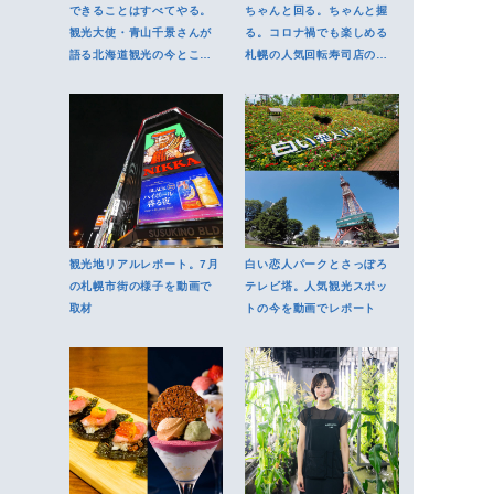
できることはすべてやる。
ちゃんと回る。ちゃんと握
観光大使・青山千景さんが
る。コロナ禍でも楽しめる
語る北海道観光の今とこれ
札幌の人気回転寿司店の取
から
り組み
観光地リアルレポート。7月
白い恋人パークとさっぽろ
の札幌市街の様子を動画で
テレビ塔。人気観光スポッ
取材
トの今を動画でレポート