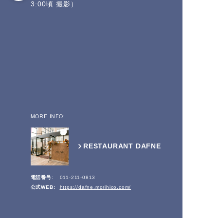
3:00頃 撮影）
MORE INFO:
RESTAURANT DAFNE
電話番号:
011-211-0813
公式WEB:
https://dafne.morihico.com/