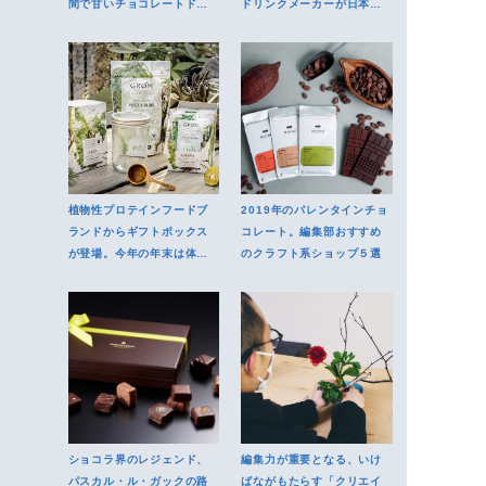
間で甘いチョコレートドリ
ドリンクメーカーが日本初
ンクを堪能しよう
上陸
植物性プロテインフードブ
2019年のバレンタインチョ
ランドからギフトボックス
コレート。編集部おすすめ
が登場。今年の年末は体の
のクラフト系ショップ５選
内側から健康に
ショコラ界のレジェンド、
編集力が重要となる、いけ
パスカル・ル・ガックの路
ばながもたらす「クリエイ