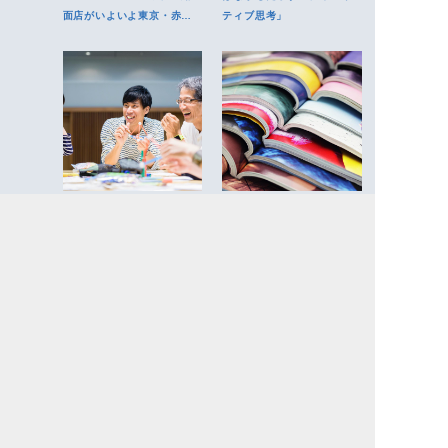
面店がいよいよ東京・赤坂
ティブ思考」
にオープン
他者との関わりから生まれ
“わたしの好き”の集合体。
る化学反応。プロが解説す
SNS世代こそハマる、天狼
る、ワークショップの魅力
院書店の「雑誌をつくるゼ
とは？
ミ」