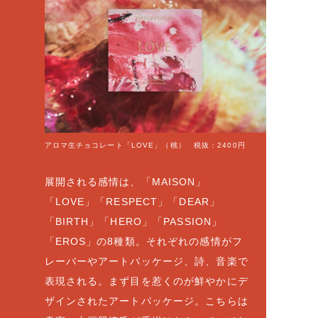
アロマ生チョコレート「LOVE」（桃） 税抜：2400円
展開される感情は、「MAISON」
「LOVE」「RESPECT」「DEAR」
「BIRTH」「HERO」「PASSION」
「EROS」の8種類。それぞれの感情がフ
レーバーやアートパッケージ、詩、音楽で
表現される。まず目を惹くのが鮮やかにデ
ザインされたアートパッケージ。こちらは