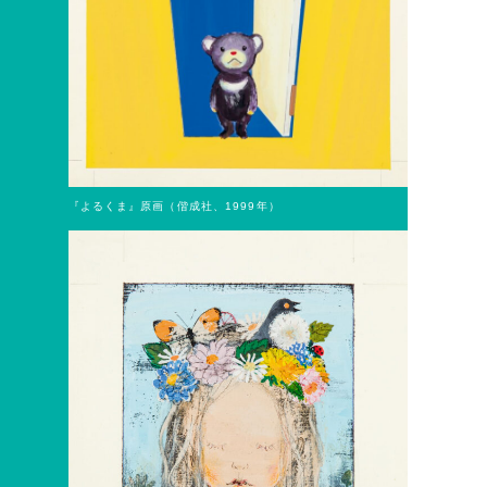
『よるくま』原画（偕成社、1999年）