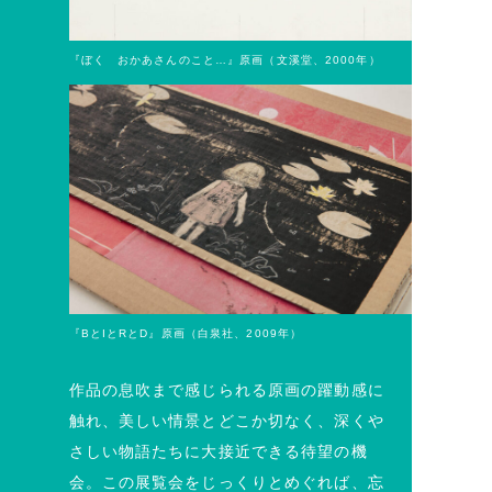
『ぼく おかあさんのこと…』原画（文溪堂、2000年）
『BとIとRとD』原画（白泉社、2009年）
作品の息吹まで感じられる原画の躍動感に
触れ、美しい情景とどこか切なく、深くや
さしい物語たちに大接近できる待望の機
会。この展覧会をじっくりとめぐれば、忘