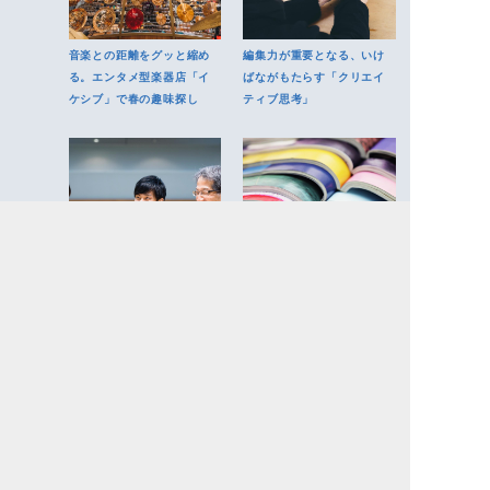
音楽との距離をグッと縮め
編集力が重要となる、いけ
る。エンタメ型楽器店「イ
ばながもたらす「クリエイ
ケシブ」で春の趣味探し
ティブ思考」
他者との関わりから生まれ
“わたしの好き”の集合体。
る化学反応。プロが解説す
SNS世代こそハマる、天狼
る、ワークショップの魅力
院書店の「雑誌をつくるゼ
とは？
ミ」