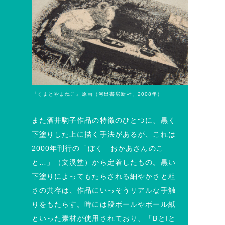
『くまとやまねこ』原画（河出書房新社、2008年）
また酒井駒子作品の特徴のひとつに、黒く
下塗りした上に描く手法があるが、これは
2000年刊行の「ぼく おかあさんのこ
と…」（文溪堂）から定着したもの。黒い
下塗りによってもたらされる細やかさと粗
さの共存は、作品にいっそうリアルな手触
りをもたらす。時には段ボールやボール紙
といった素材が使用されており、「BとIと