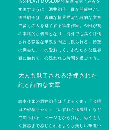
市のPLAY! MUSEUMで企画展示「みみを
すますように 酒井駒子」展が開催中だ。
酒井駒子は、繊細な情景描写と詩的な文章
で多くの人を魅了する絵本作家。今回が初
の本格的な個展となり、海外でも高く評価
される静謐な筆致を間近に観られる、待望
の機会だ。その愛おしく、あたたかな世界
観に触れて、心洗われる時間を過ごそう。
大人も魅了される洗練された
絵と詩的な文章
絵本作家の酒井駒子は「よるくま」「金曜
日の砂糖ちゃん」（いずれも偕成社）など
で知られる。ページをひらけば、ぬくもり
や質感まで感じられるような美しい筆遣い