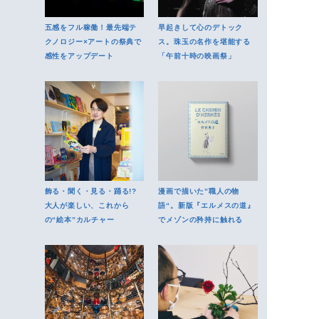
五感をフル稼働！最先端テ
早起きして心のデトック
クノロジー×アートの祭典で
ス。珠玉の名作を堪能する
感性をアップデート
「午前十時の映画祭」
飾る・聞く・見る・踊る!?
漫画で描いた”職人の物
大人が楽しい、これから
語“。新版『エルメスの道』
の“絵本”カルチャー
でメゾンの矜持に触れる