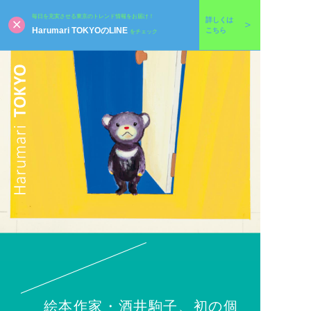
毎日を充実させる東京のトレンド情報をお届け！
詳しくは
Harumari TOKYOのLINE
こちら
をチェック
絵本作家・酒井駒子、初の個