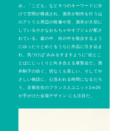
み」「こども」など６つのキーワードに分
けて空間が構成され、酒井が制作を行う山
のアトリエ周辺の映像や音、酒井が大切に
している小さなおもちゃやオブジェが配さ
れている。森の中、街の中を散歩するよう
にゆったりとめぐるうちに作品に引き込ま
れ、気づけば“みみをすますように”絵とこ
とばにじっくりと向き合える展覧会だ。酒
井駒子の紡ぐ、切なくも美しい、そしてや
さしい物語に、心洗われる時間になるだろ
う。京都在住のフランス人ユニット2m26
が手がけた会場デザイン にも注目だ。