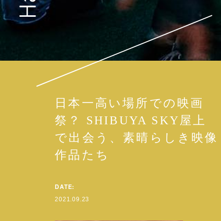
日本一高い場所での映画
祭？ SHIBUYA SKY屋上
で出会う、素晴らしき映像
作品たち
DATE:
2021.09.23