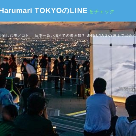
Harumari TOKYOのLINE
をチェック
を愉しむモノゴト
日本一高い場所での映画祭？ SHIBUYA SKY屋上で出