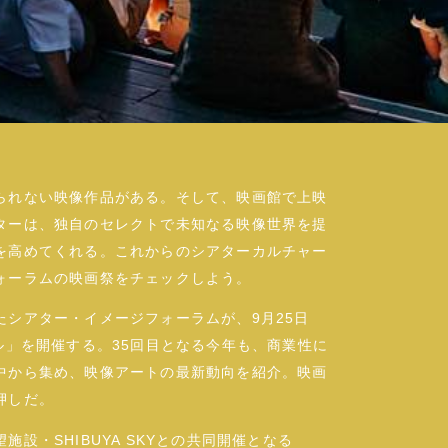
られない映像作品がある。そして、映画館で上映
ターは、独自のセレクトで未知なる映像世界を提
を高めてくれる。これからのシアターカルチャー
ォーラムの映画祭をチェックしよう。
シアター・イメージフォーラムが、9月25日
ル」を開催する。35回目となる今年も、商業性に
中から集め、映像アートの最新動向を紹介。映画
押しだ。
設・SHIBUYA SKYとの共同開催となる