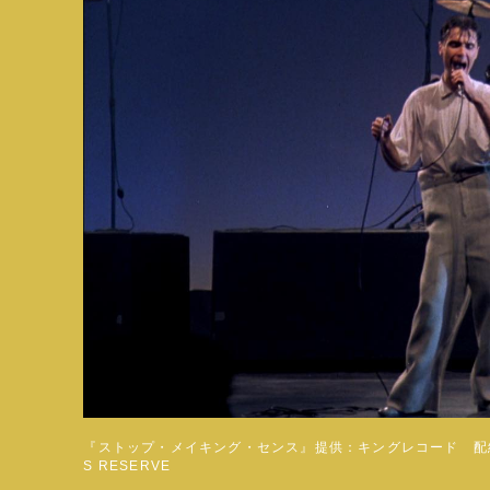
『ストップ・メイキング・センス』提供：キングレコード 配給：boid©1
S RESERVE