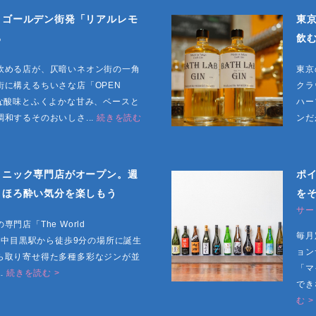
！ゴールデン街発「リアルレモ
東京
る
飲
飲める店が、仄暗いネオン街の一角
東京
に構えるちいさな店「OPEN
クラ
かな酸味とふくよかな甘み、ベースと
ハー
和するそのおいしさ...
続きを読む
ンだ
トニック専門店がオープン。週
ポ
、ほろ酔い気分を楽しもう
を
サー
門店「The World
毎月
ic〕」が中目黒駅から徒歩9分の場所に誕生
ョン
ら取り寄せ得た多種多彩なジンが並
「マ
.
続きを読む >
でき
む >