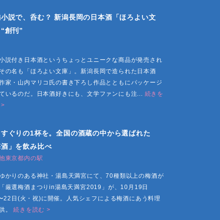
編小説で、呑む？ 新潟長岡の日本酒「ほろよい文
“創刊”
小説付き日本酒というちょっとユニークな商品が発売され
その名も「ほろよい文庫」。新潟長岡で造られた日本酒
作家・山内マリコ氏の書き下ろし作品とともにパッケージ
ているのだ。日本酒好きにも、文学ファンにも注...
続きを
 >
りすぐりの1杯を。全国の酒蔵の中から選ばれた
梅酒」を飲み比べ
他東京都内の駅
ゆかりのある神社・湯島天満宮にて、70種類以上の梅酒が
「厳選梅酒まつりin湯島天満宮2019」が、10月19日
)〜22日(火・祝)に開催。人気シェフによる梅酒にあう料理
供。
続きを読む >