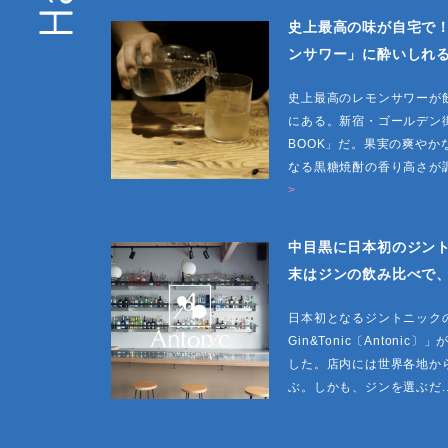
史上最高の味が自宅で
ンサワー」に酔いしれ
史上最高のレモンサワーが
にある。新宿・ゴールデン街
BOOK」だ。果実の爽や
なる黒糖焼酎の香り高さが調
>
中目黒に日本初のジン
末はジンの飲み比べで
日本初となるジントニックの専
Gin&Tonic〔Anton
した。店内には世界各地か
ぶ。しかも、ジンを選ぶだ..