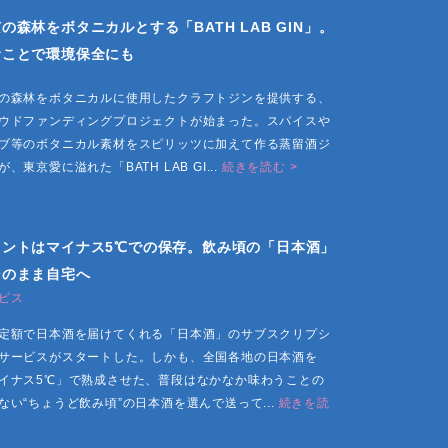
の森林をボタニカルとする「BATH LAB GIN」。
むことで環境保全にも
の森林をボタニカルに使用したクラフトジンを提供する、
ウドファンディングプロジェクトが始まった。スパイスや
ブ等のボタニカル素材をスピリッツに加えて作る蒸留酒ジ
が、東京愛に溢れた「BATH LAB GI...
続きを読む >
イントはマイナス5℃での保存。飲み頃の「日本酒」
そのまま自宅へ
ビス
定額で日本酒を届けてくれる「日本酒」のサブスクリプシ
サービスがスタートした。しかも、全国各地の日本酒を
イナス5℃」で熟成させた、普段はなかなか味わうことの
ない“ちょうど飲み頃”の日本酒を選んで送って...
続きを読