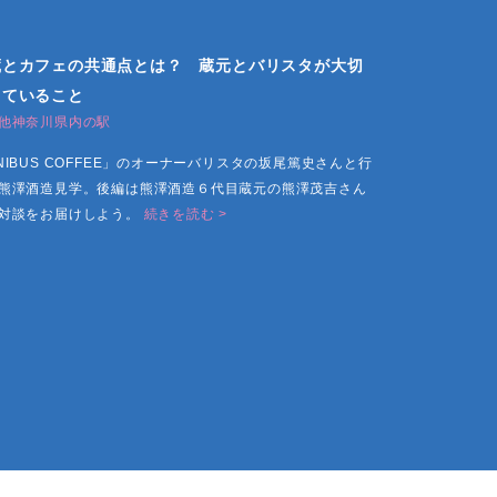
蔵とカフェの共通点とは？ 蔵元とバリスタが大切
していること
他神奈川県内の駅
NIBUS COFFEE」のオーナーバリスタの坂尾篤史さんと行
熊澤酒造見学。後編は熊澤酒造６代目蔵元の熊澤茂吉さん
対談をお届けしよう。
続きを読む >