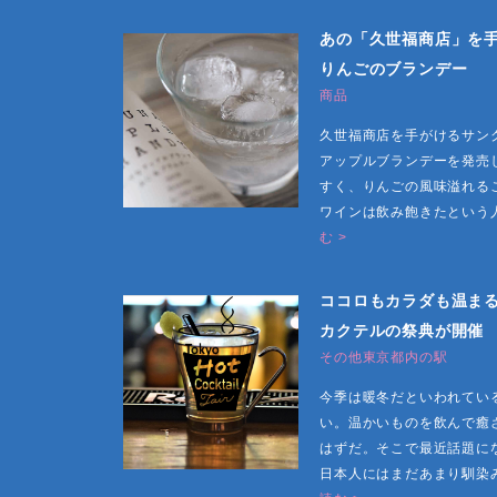
あの「久世福商店」を
りんごのブランデー
商品
久世福商店を手がけるサン
アップルブランデーを発売
すく、りんごの風味溢れる
ワインは飲み飽きたという
む >
ココロもカラダも温ま
カクテルの祭典が開催
その他東京都内の駅
今季は暖冬だといわれてい
い。温かいものを飲んで癒
はずだ。そこで最近話題に
日本人にはまだあまり馴染み