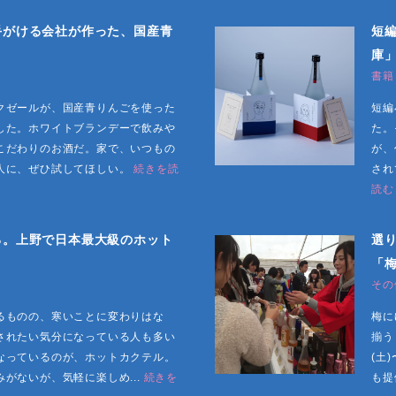
手がける会社が作った、国産青
短
庫」
書籍
クゼールが、国産青りんごを使った
短編
した。ホワイトブランデーで飲みや
た。
こだわりのお酒だ。家で、いつもの
が、
人に、ぜひ試してほしい。
続きを読
され
読む
る。上野で日本最大級のホット
選
「
その
るものの、寒いことに変わりはな
梅に
されたい気分になっている人も多い
揃う
なっているのが、ホットカクテル。
(土
がないが、気軽に楽しめ...
続きを
も提