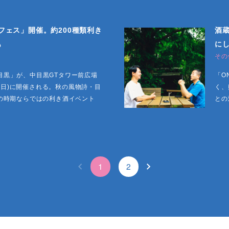
酒フェス」開催。約200種類利き
酒
も
に
その
 中目黒」が、中目黒GTタワー前広場
「O
祝・日)に開催される。秋の風物詩・目
く、
の時期ならではの利き酒イベント
との
1
2