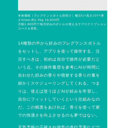
本体価格（フレグランスボトル別売り）幅331×高さ207×厚
さ42mm 約1.6kg 19,800円
月額1,980円で毎月好みのボトルが使えるサブスクリプション
コースも用意。
14種類の中から好みのフレグランスボトル
をセットし、アプリを使って操作する。注
目すべきは、初めは自分で操作が必要だと
いう点。その操作履歴を参考にAIが時間に
合わせた好みの香りや噴射する香りの量を
細かくスケジューリングしてくれる。つま
りは、使えば使うほどAIが好みを学習し、
自分にフィットしていくという仕組みなの
だ。この精度をあげれば、香りを使って家
での快適さを向上させるのも夢ではない。
天気予報の正確さや病気の進行予測などで