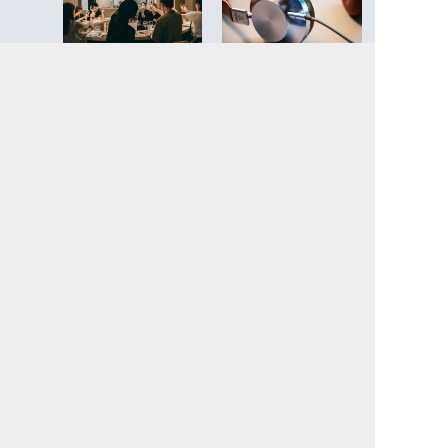
ひとり参加推奨！「スパイ
音で広がる、耳で味わう。
スカレーの晩餐会」が教え
進化するオーディオドラマ
てくれる食卓を囲む愉しい
の世界へようこそ
夜
【11/27～11/28】今週末に
白樺湖や八ヶ岳に拠点がオ
行きたい注目のイベント&ス
ープン。豊かな自然に“サブ
ポット情報7選
スク”で住める「SANU 2nd
Home」