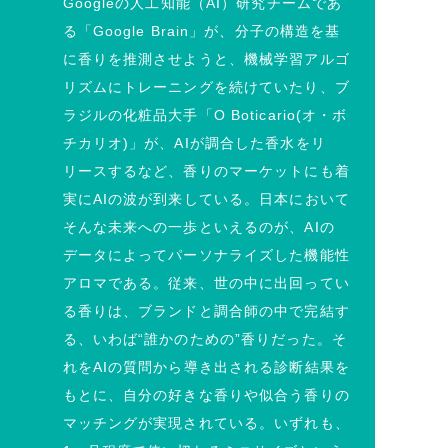
Googleの人工知能（AI）研究チームであ
る「Google Brain」が、分子の構造を基
に香りを推測させようと、機械学習アルゴ
リズムにトレーニングを続けていたり、ブ
ラジルの化粧品大手「O Boticario(オ・ボ
チカリオ)」が、AIが調合した香水をリ
リースするなど、香りのマーケットにも着
実にAIの波が到来している。日本において
そんな未来への一歩といえるのが、AIの
データによってパーソナライズした機能性
アロマである。従来、世の中に出回ってい
る香りは、ブランドと調合師の中で完結す
る、いわば“誰かのための”香りだった。そ
れをAIの質問から導き出される診断結果を
もとに、自分の好きな香りや似合う香りの
マッチングが実現されている。いずれも、