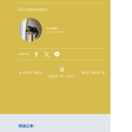
RECOMMENDER:
白石 亜希子
Harumari TOKYO編集部
SHARE:
PREV PAGE
NEXT PAGE
BACK TO LISTS
関連記事: