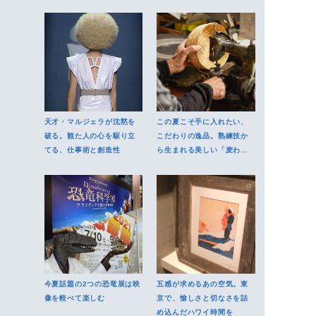
天才・マルジェラが沈黙を
この夏こそ手に入れたい、
破る。観た人の心を駆り立
こだわりの逸品。熟練技か
てる、仕事術と創造性
ら生まれる美しい「麦わら
帽子」
今夏話題の2つの恐竜展は映
五感が求めるあの空気。東
像を較べて楽しむ
京で、愉しさと切なさを詰
め込んだハワイ時間を