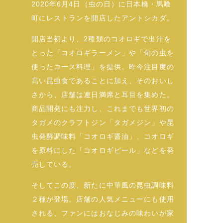
2020年6月4日（虫の日）に日本橋・馬喰
町にレストランを開店したアントシカダ。
開店当初より、2種類のコオロギで出汁を
とった「コオロギラーメン」や「旬の虫を
使ったコース料理」を提供。昨今注目度の
高い昆虫食であることに加え、そのおいし
さから、店舗は連日満席と耳目を集めた。
商品開発にも注力し、これまでも世界初の
タガメのクラフトジン「タガメジン」や昆
虫発酵調味料「コオロギ醤油」、コオロギ
を原料にした「コオロギビール」などを発
売している。
そしてこの度、新たに中華風の昆虫調味料
２種が登場。店舗の人気メニューにも使用
される、ファンにはおなじみの味わいが家