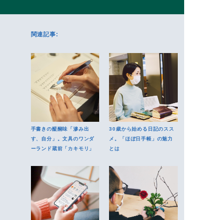
関連記事:
手書きの醍醐味「滲み出
30歳から始める日記のスス
す、自分」。文具のワンダ
メ。「ほぼ日手帳」の魅力
ーランド蔵前「カキモリ」
とは