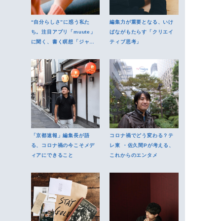
“自分らしさ”に惑う私た
編集力が重要となる、いけ
ち。注目アプリ「muute」
ばながもたらす「クリエイ
に聞く、書く瞑想「ジャー
ティブ思考」
ナリング」で得られるもの
「京都速報」編集長が語
コロナ禍でどう変わる？テ
る、コロナ禍の今こそメデ
レ東 ・佐久間Pが考える、
ィアにできること
これからのエンタメ