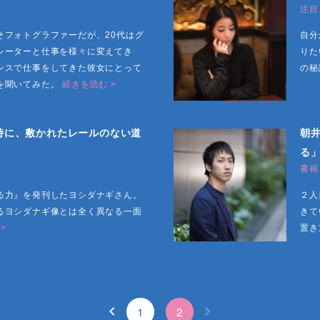
注目
そフォトグラファーだが、20代はグ
自分
レーターと仕事を様々に変えてき
りた
ンスで仕事をしてきた彼女にとって
の秘
を聞いてみた。
続きを読む >
時に、敷かれたレールのない道
朝
る
書籍
る力』を発刊したヨシダナギさん。
２人
るヨシダナギ像とは全く異なる一面
きて
>
置き
1
2