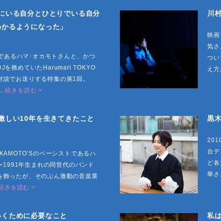
にいる自分とひとりでいる自分
川
わかるようになった」
映画
気さ
ストであるハマ･オカモトさんと、かつ
つい
務めていたHarumari TOKYO
え方
対談でお送りする特集の第1回。
..
続きを読む >
激しい10年を生きてきたこと
黒
20
台デ
KAMOTO’Sのベーシストであるハ
ど各
〜1991年生まれの同世代のバンド
華さ
を飾ったが、そのぶん激動の音楽業
続きを読む >
いくために必要なこと
私