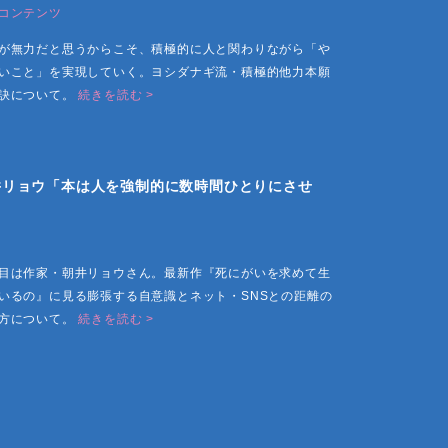
コンテンツ
が無力だと思うからこそ、積極的に人と関わりながら「や
いこと」を実現していく。ヨシダナギ流・積極的他力本願
訣について。
続きを読む >
井リョウ「本は人を強制的に数時間ひとりにさせ
」
目は作家・朝井リョウさん。最新作『死にがいを求めて生
いるの』に見る膨張する自意識とネット・SNSとの距離の
方について。
続きを読む >