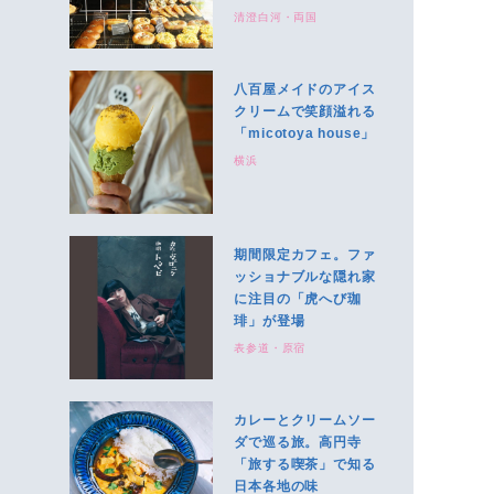
清澄白河・両国
八百屋メイドのアイス
クリームで笑顔溢れる
「micotoya house」
横浜
期間限定カフェ。ファ
ッショナブルな隠れ家
に注目の「虎へび珈
琲」が登場
表参道・原宿
カレーとクリームソー
ダで巡る旅。高円寺
「旅する喫茶」で知る
日本各地の味