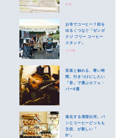
渋谷
お寺でコーヒー？街を
ゆるくつなぐ「ゼンガ
クジ フリー コーヒー
スタンド」
その他
音楽と触れる、尊い時
間。行きつけにしたい
「音」で選ぶカフェ・
バー8選
進化する清澄白河。パ
ンとコーヒーどっちも
主役、が新しい「
B²」