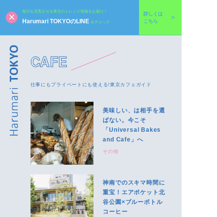
毎日を充実させる東京のトレンド情報をお届け！
詳しくは
Harumari TOKYOのLINE
こちら
をチェック
CAFE
仕事にもプライベートにも使える!東京カフェガイド
美味しい、は相手を選
ばない。今こそ
「Universal Bakes
and Cafe」へ
その他
神南でのスキマ時間に
重宝！エアポケット北
谷公園×ブルーボトル
コーヒー