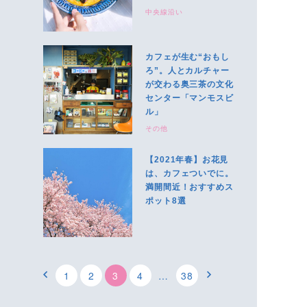
中央線沿い
カフェが生む“おもし
ろ”。人とカルチャー
が交わる奥三茶の文化
センター「マンモスビ
ル」
その他
【2021年春】お花見
は、カフェついでに。
満開間近！おすすめス
ポット8選
1
2
3
4
…
38